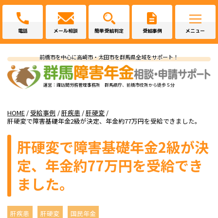
電話
メール相談
簡単受給判定
受給事例
メニュー
前橋市を中心に高崎市・太田市を群馬県全域をサポート！
運営：諏訪間労務管理事務所 群馬県庁、前橋市役所から徒歩５分
HOME
/
受給事例
/
肝疾患
/
肝硬変
/
肝硬変で障害基礎年金2級が決定、年金約77万円を受給できました。
肝硬変で障害基礎年金2級が決
定、年金約77万円を受給でき
ました。
肝疾患
肝硬変
国民年金