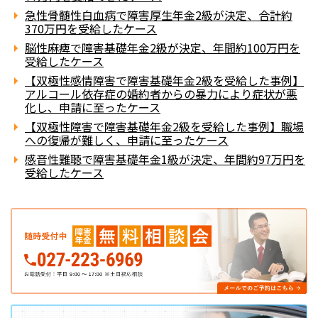
急性骨髄性白血病で障害厚生年金2級が決定、合計約
370万円を受給したケース
脳性麻痺で障害基礎年金2級が決定、年間約100万円を
受給したケース
【双極性感情障害で障害基礎年金2級を受給した事例】
アルコール依存症の婚約者からの暴力により症状が悪
化し、申請に至ったケース
【双極性障害で障害基礎年金2級を受給した事例】職場
への復帰が難しく、申請に至ったケース
感音性難聴で障害基礎年金1級が決定、年間約97万円を
受給したケース