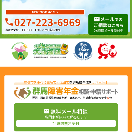
お問い合わせはこちら
027-223-6969
お電話受付：平日 9:00 ~ 17:00 ※土日祝応相談
前橋市を中心に高崎市・太田市
を群馬県全域を
サポート！
運営：諏訪間労務管理事務所 群馬県庁、前橋市役所から徒歩
５
分
無料メール相談
専門家が無料で解答します
24時間無料受付