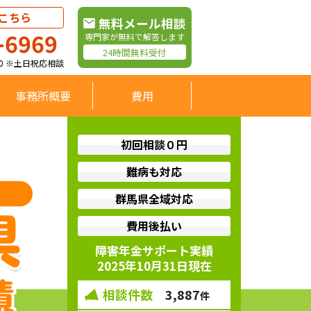
こちら
無料メール相談
-6969
専門家が無料で解答します
24時間無料受付
:00 ※土日祝応相談
事務所概要
費用
初回相談０円
難病も対応
群馬県全域対応
費用後払い
障害年金サポート実績
2025年10月31日現在
相談件数
3,887
件