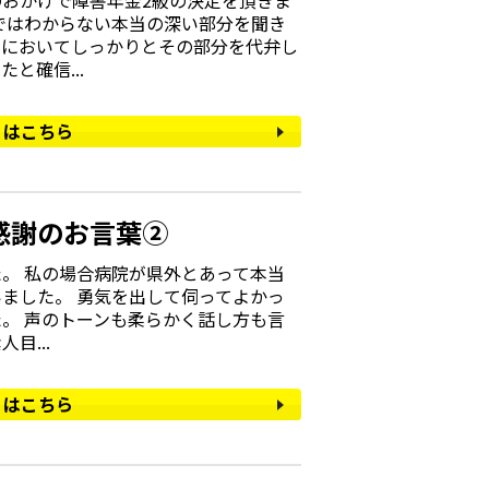
おかげで障害年金2級の決定を頂きま
ではわからない本当の深い部分を聞き
書においてしっかりとその部分を代弁し
と確信...
くはこちら
感謝のお言葉②
。 私の場合病院が県外とあって本当
ました。 勇気を出して伺ってよかっ
。 声のトーンも柔らかく話し方も言
目...
くはこちら