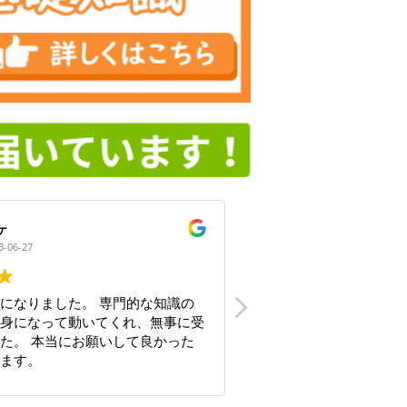
ケ
田沼利夫
3-06-27
2023-06-26
になりました。 専門的な知識の
体調の悪い時に親切で
身になって動いてくれ、無事に受
き、無事に障害年金を
た。 本当にお願いして良かった
した。本当にありがと
ます。