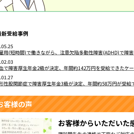
最新受給事例
.05.25
雇用(短時間)で働きながら、注意欠陥多動性障害(ADHD)で障
.02.03
血で障害厚生年金2級が決定、年間約142万円を受給できたケー
.01.27
形性股関節症で障害厚生年金3級が決定、年間約58万円が受給
お客様の声
お客様からいただいた