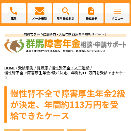
電話
メール相談
簡単受給判定
受給事例
メニュー
前橋市を中心に高崎市・太田市を群馬県全域をサポート！
運営：諏訪間労務管理事務所 群馬県庁、前橋市役所から徒歩５分
HOME
/
受給事例
/
腎疾患
/
慢性賢不全・人工透析
/
慢性腎不全で障害厚生年金2級が決定、年間約113万円を受給できたケー
ス
慢性腎不全で障害厚生年金2級
が決定、年間約113万円を受
給できたケース