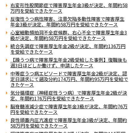
右変形性股関節症で障害厚生年金3級が決定、年間約58
万円を受給できたケース
反復性うつ病性障害、注意欠陥多動性障害で障害厚生
年金3級が決定、年間約58万円を受給できたケース
心室細動頻拍洞不全症候群、右心不全で障害厚生年金3
級が決定、年間約58万円を受給できたケース
統合失調症で障害厚生年金2級が決定、年間約136万円
を受給できたケース
【躁うつ病で障害厚生年金2級受給した事例】復職後も
週3日ほどしか働けず、申請したケース
中等症うつ病エピソードで障害厚生年金2級が決定、認
定日請求にて遡及分約174万円、年間約95万円を受給で
きたケース
気分循環症（神経症性うつ病）で障害厚生年金2級が決
定、年間約176万円を受給できたケース
脳脊髄液減少症で障害厚生年金3級が決定、年間約76万
円を受給できたケース
良性頭蓋内圧亢進症で障害厚生年金3級が決定、年間約
58万円を受給できたケース