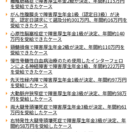
繊維筋痛症で障害厚生年金2級が決定、年間約115万円
を受給できたケース
がん性腹膜炎で障害厚生年金1級（認定日3級）が決
定、認定日請求にて遡及分約301万円、年間約16万円を
受給できたケース
心原性脳塞栓症で障害厚生年金1級が決定、年間約140
万円を受給できたケース
頸髄損傷で障害厚生年金2級が決定、年間約110万円を
受給できたケース
慢性骨髄性白血病治療のため使用したインターフェロ
ンによる神経障害で障害厚生年金1級、年間約222万円
を受給できたケース
先天性緑内障で障害厚生年金1級が決定、年間約97万円
を受給したケース
大動脈弁狭窄症で障害厚生年金3級が決定、年間約58万
円を受給したケース
両大腿骨頭壊死症で障害厚生年金3級が決定、年間約61
万円を受給したケース
右特発性大腿骨頭壊死症で障害厚生年金3級が決定、年
間約58万円を受給したケース