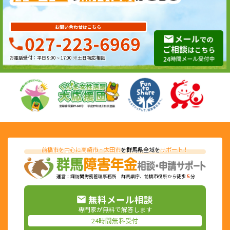
お問い合わせはこちら
027-223-6969
お電話受付：平日 9:00 ~ 17:00 ※土日祝応相談
前橋市を中心に高崎市・太田市
を群馬県全域を
サポート！
運営：諏訪間労務管理事務所 群馬県庁、前橋市役所から徒歩
５
分
無料メール相談
専門家が無料で解答します
24時間無料受付