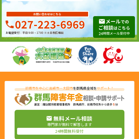
お問い合わせはこちら
027-223-6969
お電話受付：平日 9:00 ~ 17:00 ※土日祝応相談
前橋市を中心に高崎市・太田市
を群馬県全域を
サポート！
運営：諏訪間労務管理事務所 群馬県庁、前橋市役所から徒歩
５
分
無料メール相談
専門家が無料で解答します
24時間無料受付