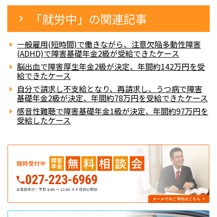
「就労中」の関連記事
一般雇用(短時間)で働きながら、注意欠陥多動性障害
(ADHD)で障害基礎年金2級が受給できたケース
脳出血で障害厚生年金2級が決定、年間約142万円を受
給できたケース
自分で請求し不支給となり、再請求し、うつ病で障害
基礎年金2級が決定、年間約78万円を受給できたケース
感音性難聴で障害基礎年金1級が決定、年間約97万円を
受給したケース