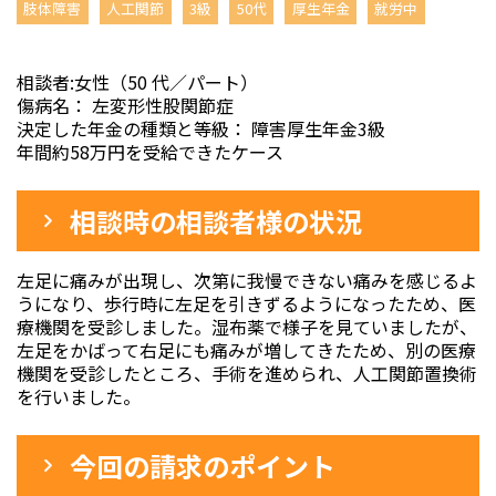
肢体障害
人工関節
3級
50代
厚生年金
就労中
相談者:女性（50 代／パート）
傷病名： 左変形性股関節症
決定した年金の種類と等級： 障害厚生年金3級
年間約58万円を受給できたケース
相談時の相談者様の状況
左足に痛みが出現し、次第に我慢できない痛みを感じるよ
うになり、歩行時に左足を引きずるようになったため、医
療機関を受診しました。湿布薬で様子を見ていましたが、
左足をかばって右足にも痛みが増してきたため、別の医療
機関を受診したところ、手術を進められ、人工関節置換術
を行いました。
今回の請求のポイント