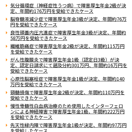
気分循環症（神経症性うつ病）で障害厚生年金2級が決
定、年間約176万円を受給できたケース
脳脊髄液減少症で障害厚生年金3級が決定、年間約76万
円を受給できたケース
良性頭蓋内圧亢進症で障害厚生年金3級が決定、年間約
58万円を受給できたケース
繊維筋痛症で障害厚生年金2級が決定、年間約115万円
を受給できたケース
がん性腹膜炎で障害厚生年金1級（認定日3級）が決
定、認定日請求にて遡及分約301万円、年間約16万円を
受給できたケース
心原性脳塞栓症で障害厚生年金1級が決定、年間約140
万円を受給できたケース
頸髄損傷で障害厚生年金2級が決定、年間約110万円を
受給できたケース
慢性骨髄性白血病治療のため使用したインターフェロ
ンによる神経障害で障害厚生年金1級、年間約222万円
を受給できたケース
先天性緑内障で障害厚生年金1級が決定、年間約97万円
を受給したケース