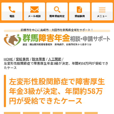
電話
メール相談
簡単受給判定
受給事例
メニュー
前橋市を中心に高崎市・太田市を群馬県全域をサポート！
運営：諏訪間労務管理事務所 群馬県庁、前橋市役所から徒歩５分
HOME
/
受給事例
/
肢体障害
/
人工関節
/
左変形性股関節症で障害厚生年金3級が決定、年間約58万円が受給でき
たケース
左変形性股関節症で障害厚生
年金3級が決定、年間約58万
円が受給できたケース