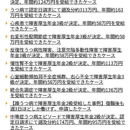
決定、年間約124万円を受給できたケース
うつ病で認定日請求にて遡及分約313万円、年間約163
万円を受給できたケース
心疾患で障害厚生年金3級が決定、年間約58万円を受給
できたケース
右変形性股関節症で障害厚生年金3級が決定、年間約58
万円を受給できたケース
反復性うつ病性障害、注意欠陥多動性障害で障害厚生
年金3級が決定、年間約58万円を受給できたケース
慢性腎不全で障害厚生年金2級が決定、年間約113万円
を受給できたケース
心室細動頻拍洞不全症候群、右心不全で障害厚生年金3
級が決定、年間約58万円を受給できたケース
統合失調症で障害厚生年金2級が決定、年間約136万円
を受給できたケース
【躁うつ病で障害厚生年金2級受給した事例】復職後も
週3日ほどしか働けず、申請したケース
中等症うつ病エピソードで障害厚生年金2級が決定、認
定日請求にて遡及分約174万円、年間約95万円を受給で
きたケース