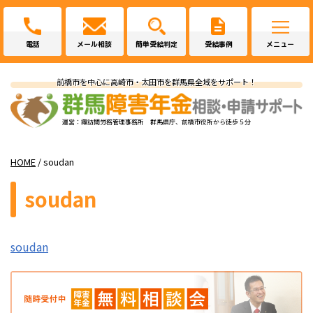
電話
メール相談
簡単受給判定
受給事例
メニュー
前橋市を中心に高崎市・太田市を群馬県全域をサポート！
運営：諏訪間労務管理事務所 群馬県庁、前橋市役所から徒歩５分
HOME
/
soudan
soudan
soudan