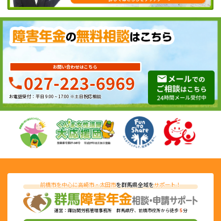
お問い合わせはこちら
027-223-6969
お電話受付：平日 9:00 ~ 17:00 ※土日祝応相談
前橋市を中心に高崎市・太田市
を群馬県全域を
サポート！
運営：諏訪間労務管理事務所 群馬県庁、前橋市役所から徒歩
５
分