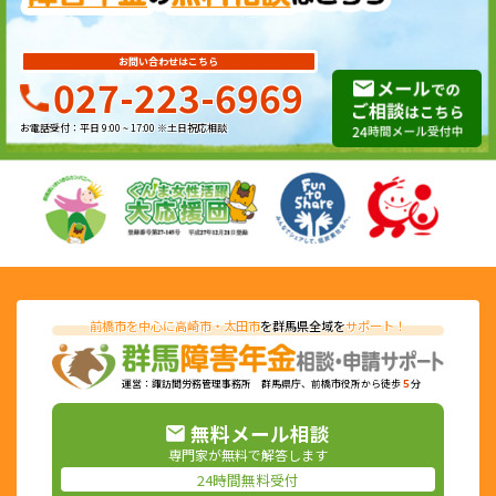
お問い合わせはこちら
027-223-6969
お電話受付：平日 9:00 ~ 17:00 ※土日祝応相談
前橋市を中心に高崎市・太田市
を群馬県全域を
サポート！
運営：諏訪間労務管理事務所 群馬県庁、前橋市役所から徒歩
５
分
無料メール相談
専門家が無料で解答します
24時間無料受付