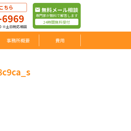
こちら
無料メール相談
-6969
専門家が無料で解答します
24時間無料受付
:00 ※土日祝応相談
事務所概要
費用
8c9ca_s