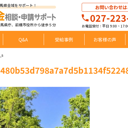
馬県全域をサポート！
お問い合わせは
027-223
群馬県庁、前橋市役所から徒歩５分
お電話受付：平日 9:00 ~ 17
Q&A
受給事例
お客様の声
_s
e480b53d798a7a7d5b1134f5224