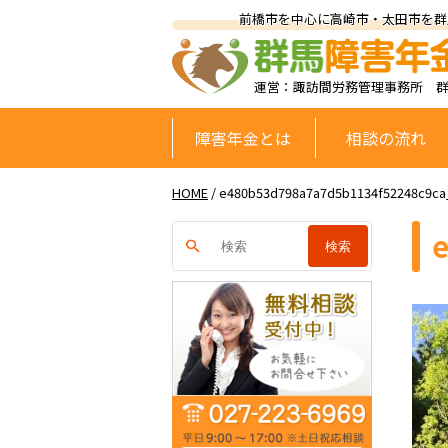
前橋市を中心に高崎市・太田市を群
運営：諏訪間労務管理事務所 
障害年金とは
相談の流れ
HOME
/
e480b53d798a7a7d5b1134f52248c9ca