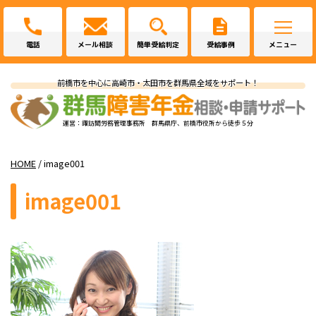
電話
メール相談
簡単受給判定
受給事例
メニュー
前橋市を中心に高崎市・太田市を群馬県全域をサポート！
運営：諏訪間労務管理事務所 群馬県庁、前橋市役所から徒歩５分
HOME
/
image001
image001