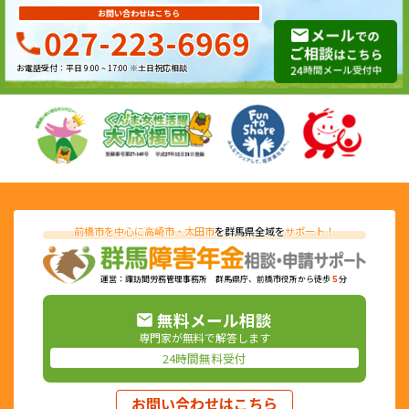
お問い合わせはこちら
027-223-6969
お電話受付：平日 9:00 ~ 17:00 ※土日祝応相談
前橋市を中心に高崎市・太田市
を群馬県全域を
サポート！
運営：諏訪間労務管理事務所 群馬県庁、前橋市役所から徒歩
５
分
無料メール相談
専門家が無料で解答します
24時間無料受付
お問い合わせはこちら