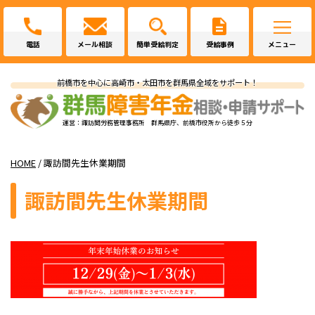
電話
メール相談
簡単受給判定
受給事例
メニュー
前橋市を中心に高崎市・太田市を群馬県全域をサポート！
運営：諏訪間労務管理事務所 群馬県庁、前橋市役所から徒歩５分
HOME
/
諏訪間先生休業期間
諏訪間先生休業期間